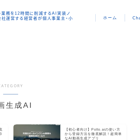
時間の業務を12時間に削減するAI実装ノ
ホーム
Ch
で会社運営する経営者が個人事業主・小
CATEGORY
画生成AI
底
【初心者向け】Pollo.aiの使い方
3
から登録方法を徹底解説！超簡単
なAI動画生成アプリ