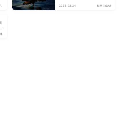
2025.02.24
動画生成AI
AI
画
の
関連