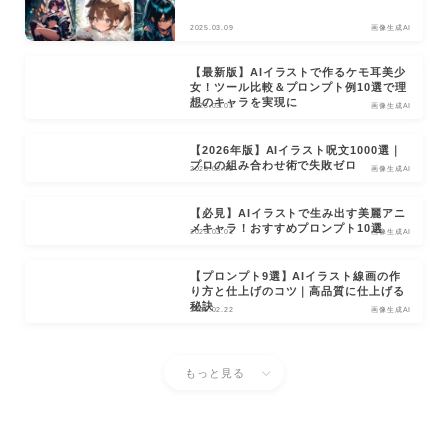
2025.03.09
画像生成AI
【最新版】AIイラストで作るケモ耳美少
女！ツール比較＆プロンプト例10選で理
想のキャラを実現に
2025.03.03
画像生成AI
【2026年版】AIイラスト呪文1000選｜
プロの組み合わせ術で失敗ゼロ
2025.03.02
画像生成AI
【必見】AIイラストで生み出す美麗アニ
メキャラ！おすすめプロンプト10選
2025.03.01
画像生成AI
【プロンプト9選】AIイラスト線画の作
り方と仕上げのコツ｜高品質に仕上げる
秘訣
2025.02.22
画像生成AI
もっと見る