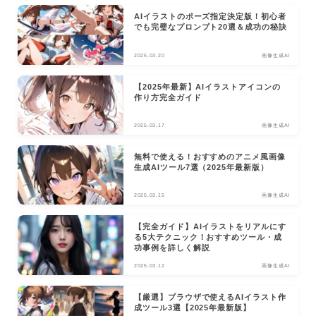
AIイラストのポーズ指定決定版！初心者
でも完璧なプロンプト20選＆成功の秘訣
2025.03.20
画像生成AI
【2025年最新】AIイラストアイコンの
作り方完全ガイド
2025.03.17
画像生成AI
無料で使える！おすすめのアニメ風画像
生成AIツール7選（2025年最新版）
2025.03.15
画像生成AI
【完全ガイド】AIイラストをリアルにす
る5大テクニック！おすすめツール・成
功事例を詳しく解説
2025.03.12
画像生成AI
【厳選】ブラウザで使えるAIイラスト作
成ツール3選【2025年最新版】