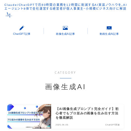
Claude/ChatGPTで月80時間の業務を12時間に削減するAI実装ノウハウを、AI
エージェント8体で会社運営する経営者が個人事業主・小規模ビジネス向けに解説
ChatGPT記事
画像生成AI記事
動画生成AI記事
CATEGORY
画像生成AI
【AI画像生成プロンプト完全ガイド】初
心者でもプロ並みの画像を生み出す方法
を徹底解説
2025.04.05
ChatGPT関連