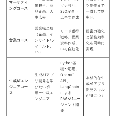
マーケティ
業担当、商
ソナ設計、
ツ制作まで
ングコース
品企画、人
SEO記事・
一貫して効
事広報
広告文作成
率化
営業職全般
リード獲得
提案力強化
（企画、イ
戦略、提案
と業務効率
営業コース
ンサイド/フ
資料作成、
化を同時に
ィールド、
FAQ自動化
実現
CS）
Python基
礎〜応用、
生成AIアプ
OpenAI
本格的な生
生成AIエン
リ開発を学
API、
成AIアプリ
ジニアコー
びたい初
LangChain
開発スキル
ス
級〜中級エ
による
が身につく
ンジニア
RAG/AIエー
ジェント開
発