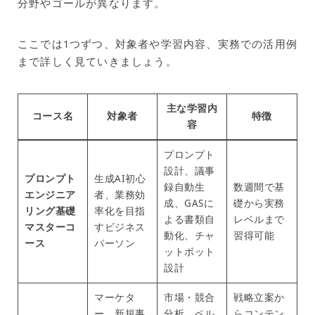
分野やゴールが異なります。
ここでは1つずつ、対象者や学習内容、実務での活用例
まで詳しく見ていきましょう。
主な学習内
コース名
対象者
特徴
容
プロンプト
設計、議事
プロンプト
生成AI初心
録自動生
数週間で基
エンジニア
者、業務効
成、GASに
礎から実務
リング基礎
率化を目指
よる書類自
レベルまで
マスターコ
すビジネス
動化、チャ
習得可能
ース
パーソン
ットボット
設計
マーケタ
市場・競合
戦略立案か
ー、新規事
分析、ペル
らコンテン