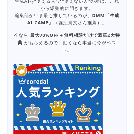
生成AIを“使える人”と“使えない人”の差は、これ
から爆発的に開きます。
編集部がいま最も推しているのが、
DMM「生成
AI CAMP」
（堀江貴文さん推薦）。
今なら
最大70%OFF＋無料相談だけで豪華2大特
典
がもらえるので、動くなら本当に今がベス
ト。