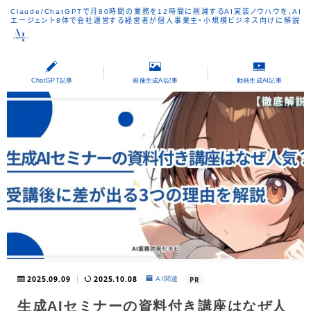
Claude/ChatGPTで月80時間の業務を12時間に削減するAI実装ノウハウを、AI
エージェント8体で会社運営する経営者が個人事業主・小規模ビジネス向けに解説
ChatGPT記事
画像生成AI記事
動画生成AI記事
2025.09.09
2025.10.08
PR
AI関連
生成AIセミナーの資料付き講座はなぜ人