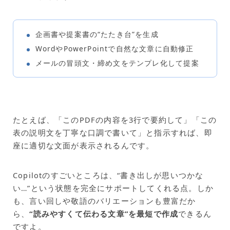
企画書や提案書の“たたき台”を生成
WordやPowerPointで自然な文章に自動修正
メールの冒頭文・締め文をテンプレ化して提案
たとえば、「このPDFの内容を3行で要約して」「この
表の説明文を丁寧な口調で書いて」と指示すれば、即
座に適切な文面が表示されるんです。
Copilotのすごいところは、“書き出しが思いつかな
い…”という状態を完全にサポートしてくれる点。しか
も、言い回しや敬語のバリエーションも豊富だか
ら、
“読みやすくて伝わる文章”を最短で作成
できるん
ですよ。