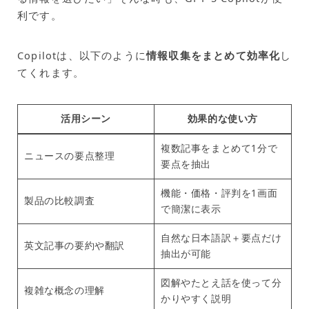
利です。
Copilotは、以下のように
情報収集をまとめて効率化
し
てくれます。
活用シーン
効果的な使い方
複数記事をまとめて1分で
ニュースの要点整理
要点を抽出
機能・価格・評判を1画面
製品の比較調査
で簡潔に表示
自然な日本語訳＋要点だけ
英文記事の要約や翻訳
抽出が可能
図解やたとえ話を使って分
複雑な概念の理解
かりやすく説明