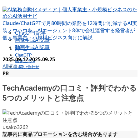
Claude/ChatGPTで月80時間の業務を12時間に削減するAI実
装ノウハウを、AIエージェント8体で会社運営する経営者が
ChatGPT記事
個人事業主・小規模ビジネス向けに解説
画像生成AI記事
動画生成AI記事
ホーム
ChatGTP
2025.09.12
2025.09.25
画像生成AI
AI関連
お問い合わせ
PR
TechAcademyの口コミ・評判でわかる
5つのメリットと注意点
usako3262
記事内に商品プロモーションを含む場合があります