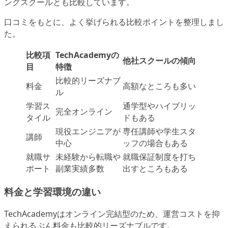
ングスクールとも比較しています。
口コミをもとに、よく挙げられる比較ポイントを整理しまし
た。
比較項
TechAcademyの
他社スクールの傾向
目
特徴
比較的リーズナブ
料金
高額なところも多い
ル
学習ス
通学型やハイブリッ
完全オンライン
タイル
ドもある
現役エンジニアが
専任講師や学生スタ
講師
中心
ッフの場合もある
就職サ
未経験から転職や
就職保証制度を打ち
ポート
副業実績多数
出すところもある
料金と学習環境の違い
TechAcademyはオンライン完結型のため、運営コストを抑
えられるぶん料金も比較的リーズナブルです。