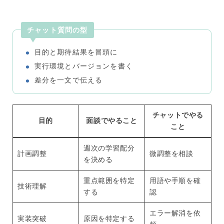
チャット質問の型
目的と期待結果を冒頭に
実行環境とバージョンを書く
差分を一文で伝える
チャットでやる
目的
面談でやること
こと
週次の学習配分
計画調整
微調整を相談
を決める
重点範囲を特定
用語や手順を確
技術理解
する
認
エラー解消を依
実装突破
原因を特定する