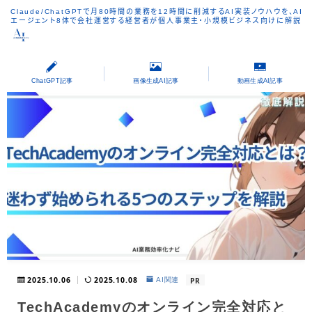
Claude/ChatGPTで月80時間の業務を12時間に削減するAI実装ノウハウを、AI
エージェント8体で会社運営する経営者が個人事業主・小規模ビジネス向けに解説
ChatGPT記事
画像生成AI記事
動画生成AI記事
2025.10.06
2025.10.08
PR
AI関連
TechAcademyのオンライン完全対応と