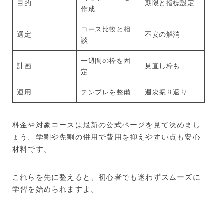
目的
期限と指標設定
作成
コース比較と相
選定
不安の解消
談
一週間の枠を固
計画
見直し枠も
定
運用
テンプレを整備
週次振り返り
料金や対象コースは最新の公式ページを見て決めまし
ょう。学割や先割の併用で費用を抑えやすい点も安心
材料です。
これらを先に整えると、初心者でも迷わずスムーズに
学習を始められますよ。