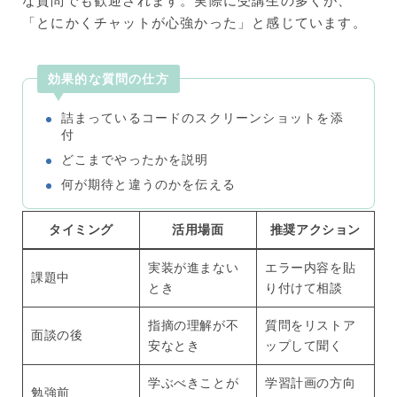
な質問でも歓迎されます。実際に受講生の多くが、
「とにかくチャットが心強かった」と感じています。
効果的な質問の仕方
詰まっているコードのスクリーンショットを添
付
どこまでやったかを説明
何が期待と違うのかを伝える
タイミング
活用場面
推奨アクション
実装が進まない
エラー内容を貼
課題中
とき
り付けて相談
指摘の理解が不
質問をリストア
面談の後
安なとき
ップして聞く
学ぶべきことが
学習計画の方向
勉強前