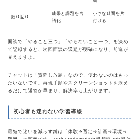
頼
成果と課題を言
小さな疑問を片
振り返り
語化
付ける
面談で「やること三つ」「やらないこと一つ」を決め
て記録すると、次回面談の議題が明確になり、前進が
見えますよ。
チャットは「質問し放題」なので、使わないのはもっ
たいないです。再現手順やスクリーンショットを添え
るだけで返答が早まり、解決率も上がります。
初心者も迷わない学習導線
最短で迷いを減らす鍵は「体験→選定→計画→環境→
運用」の順番です。TechAcademyは無料相談や無料体