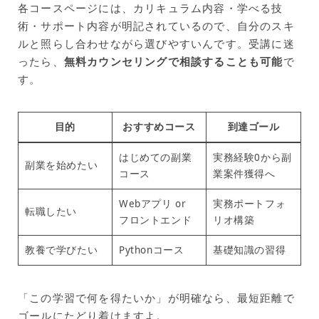
各コースページには、カリキュラム内容・学べる技
術・サポート内容が明記されているので、自分のスキ
ルと照らし合わせながら選びやすいんです。受講に迷
ったら、
無料カウンセリングで相談することも可能
で
す。
目的
おすすめコース
到達ゴール
はじめての副業
実務経験0から副
副業を始めたい
コース
業案件獲得へ
Webアプリ or
実務ポートフォ
転職したい
フロントエンド
リオ構築
教養で学びたい
Pythonコース
基礎知識の習得
「この学習で何を得たいか」が明確なら、最短距離で
ゴールにたどり着けますよ。