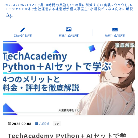
Claude/ChatGPTで月80時間の業務を12時間に削減するAI実装ノウハウを、AI
エージェント8体で会社運営する経営者が個人事業主・小規模ビジネス向けに解説
ChatGPT記事
画像生成AI記事
動画生成AI記事
2025.09.08
PR
AI関連
TechAcademy Python＋AIセットで学