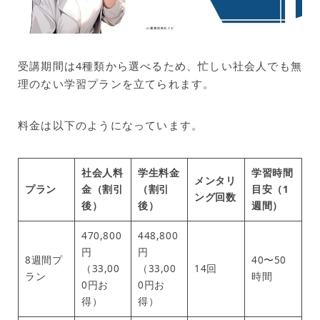
受講期間は4種類から選べるため、忙しい社会人でも無
理のない学習プランを立てられます。
料金は以下のようになっています。
社会人料
学生料金
学習時間
メンタリ
プラン
金（割引
（割引
目安（1
ング回数
後）
後）
週間）
470,800
448,800
円
円
8週間プ
40〜50
（33,00
（33,00
14回
ラン
時間
0円お
0円お
得）
得）