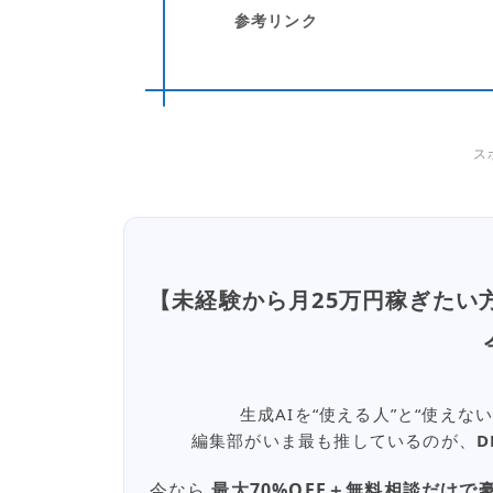
参考リンク
ス
【未経験から月25万円稼ぎたい
生成AIを“使える人”と“使え
編集部がいま最も推しているのが、
D
今なら
最大70%OFF＋無料相談だけで