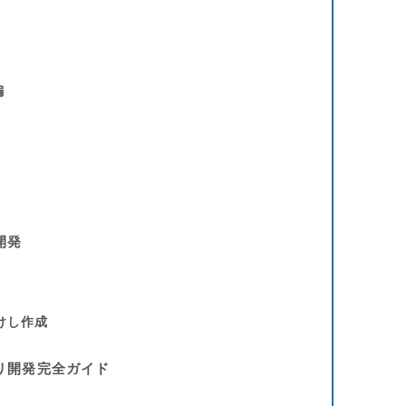
編
！
開発
けし作成
アプリ開発完全ガイド