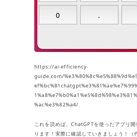
https://ai-efficiency-
guide.com/%e3%80%8c%e5%88%9d%
ef%bc%81chatgpt%e3%81%ae%e7%9
1%a8%e7%b0%a1%e5%8d%98%e3%81%
%ac%e3%82%a4/
これを読めば、ChatGPTを使ったアプ
ります！実際に確認していきましょう！（作