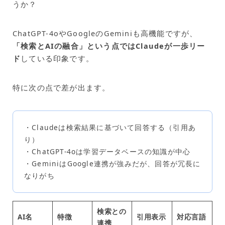
うか？
ChatGPT-4oやGoogleのGeminiも高機能ですが、
「検索とAIの融合」という点ではClaudeが一歩リー
ド
している印象です。
特に次の点で差が出ます。
・Claudeは検索結果に基づいて回答する（引用あ
り）
・ChatGPT-4oは学習データベースの知識が中心
・GeminiはGoogle連携が強みだが、回答が冗長に
なりがち
検索との
AI名
特徴
引用表示
対応言語
連携