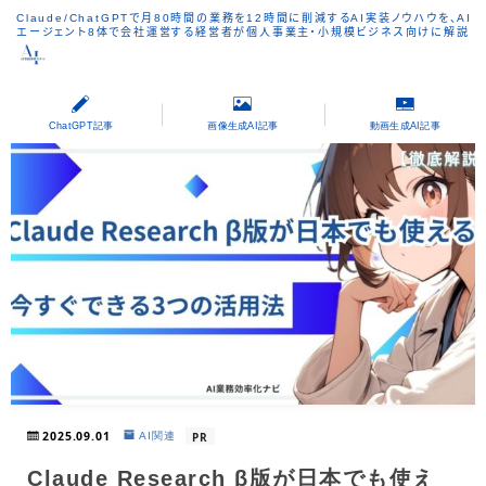
Claude/ChatGPTで月80時間の業務を12時間に削減するAI実装ノウハウを、AI
エージェント8体で会社運営する経営者が個人事業主・小規模ビジネス向けに解説
ChatGPT記事
画像生成AI記事
動画生成AI記事
2025.09.01
PR
AI関連
Claude Research β版が日本でも使え