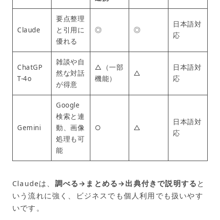
要点整理
日本語対
Claude
と引用に
◎
◎
応
優れる
雑談や自
ChatGP
△（一部
日本語対
然な対話
△
T-4o
機能）
応
が得意
Google
検索と連
日本語対
Gemini
動、画像
○
△
応
処理も可
能
Claudeは、
調べる→まとめる→出典付きで説明する
と
いう流れに強く、ビジネスでも個人利用でも扱いやす
いです。