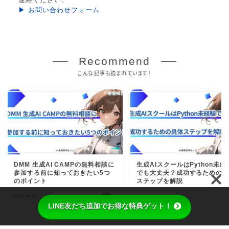
▶ お問い合わせフォーム
Recommend
こんな記事も読まれています！
DMM 生成AI CAMPの無料相談に
生成AIスクールはPython未経
参加する前に知っておきたい5つ
でも大丈夫？成功するための
のポイント
ステップを解説
2025.08.10
AI関連
2025.08.31
AI
LINE友だち追加でお得な特典ゲット！