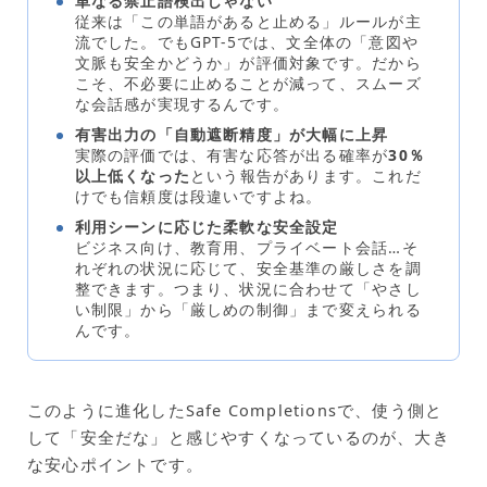
単なる禁止語検出じゃない
従来は「この単語があると止める」ルールが主
流でした。でもGPT-5では、文全体の「意図や
文脈も安全かどうか」が評価対象です。だから
こそ、不必要に止めることが減って、スムーズ
な会話感が実現するんです。
有害出力の「自動遮断精度」が大幅に上昇
実際の評価では、有害な応答が出る確率が
30％
以上低くなった
という報告があります。これだ
けでも信頼度は段違いですよね。
利用シーンに応じた柔軟な安全設定
ビジネス向け、教育用、プライベート会話…そ
れぞれの状況に応じて、安全基準の厳しさを調
整できます。つまり、状況に合わせて「やさし
い制限」から「厳しめの制御」まで変えられる
んです。
このように進化したSafe Completionsで、使う側と
して「安全だな」と感じやすくなっているのが、大き
な安心ポイントです。