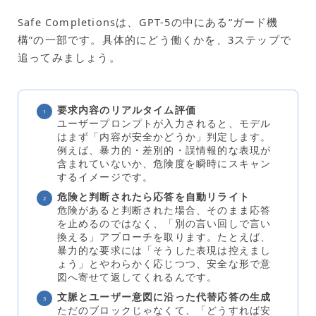
Safe Completionsは、GPT-5の中にある“ガード機
構”の一部です。具体的にどう働くかを、3ステップで
追ってみましょう。
要求内容のリアルタイム評価
ユーザープロンプトが入力されると、モデル
はまず「内容が安全かどうか」判定します。
例えば、暴力的・差別的・誤情報的な表現が
含まれていないか、危険度を瞬時にスキャン
するイメージです。
危険と判断されたら応答を自動リライト
危険があると判断された場合、そのまま応答
を止めるのではなく、「別の言い回しで言い
換える」アプローチを取ります。たとえば、
暴力的な要求には「そうした表現は控えまし
ょう」とやわらかく応じつつ、安全な形で意
図へ寄せて返してくれるんです。
文脈とユーザー意図に沿った代替応答の生成
ただのブロックじゃなくて、「どうすれば安